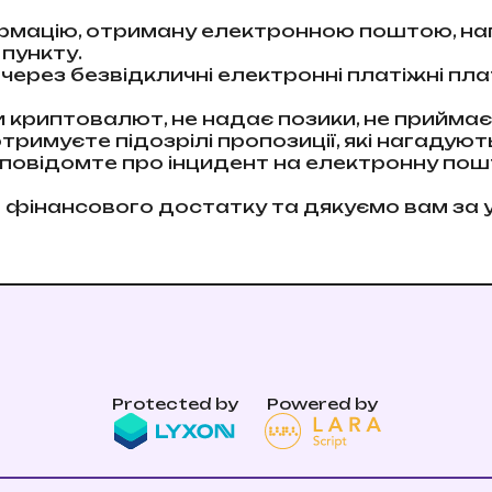
рмацію, отриману електронною поштою, нап
пункту.
ерез безвідкличні електронні платіжні плат
ки криптовалют, не надає позики, не приймає
римуєте підозрілі пропозиції, які нагадуют
о повідомте про інцидент на електронну по
інансового достатку та дякуємо вам за у
Protected by
Powered by