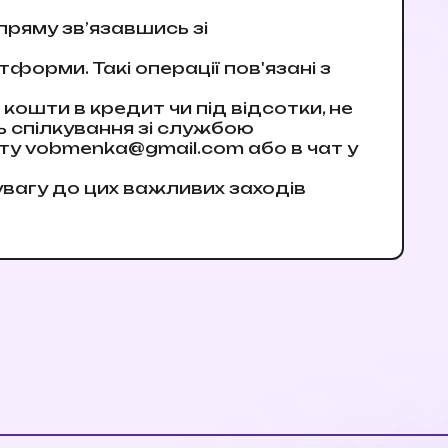
ряму зв’язавшись зі
форми. Такі операції пов'язані з
 кошти в кредит чи під відсотки, не
ь спілкування зі службою
шту
vobmenka@gmail.com
або в чат у
вагу до цих важливих заходів