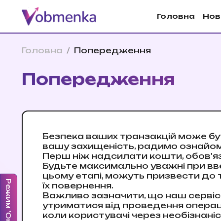
Головна
Нов
Головна
/
Попередження
Попередження
Безпека ваших транзакцій може бут
вашу захищеність, радимо ознайом
Перш ніж надсилати кошти, обов'я
Будьте максимально уважні при вве
цьому етапі, можуть призвести до 
Режим 'Онлайн'
їх повернення.
Важливо зазначити, що наш сервіс 
утриматися від проведення операцій
коли користувачі через необізнані