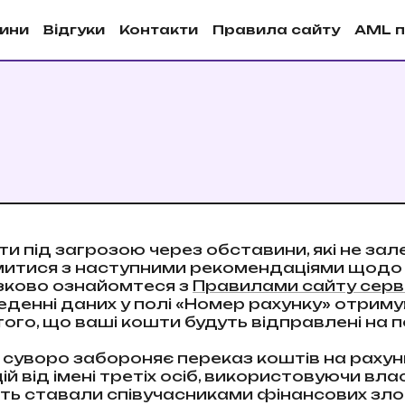
ини
Вiдгуки
Контакти
Правила сайту
AML п
и під загрозою через обставини, які не за
итися з наступними рекомендаціями щодо 
зково ознайомтеся з
Правилами сайту серв
денні даних у полі «Номер рахунку» отримув
того, що ваші кошти будуть відправлені на 
суворо забороняє переказ коштів на рахунк
 від імені третіх осіб, використовуючи власн
сть ставали співучасниками фінансових зло