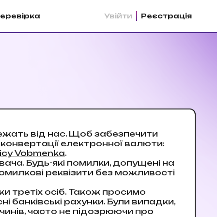
еревірка
Увійти
Реєстрацiя
лежать від нас. Щоб забезпечити
конвертації електронної валюти:
ісу Vobmenka
.
ача. Будь-які помилки, допущені на
помилкові реквізити без можливості
и третіх осіб. Також просимо
і банківські рахунки. Були випадки,
чинів, часто не підозрюючи про