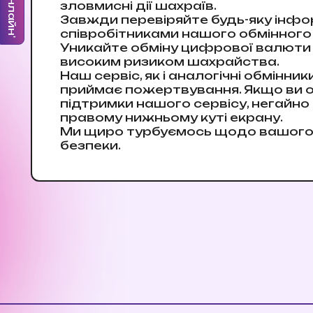
зловмисні дії шахраїв.
Завжди перевіряйте будь-яку інфо
співробітниками нашого обмінного 
Уникайте обміну цифрової валюти ч
високим ризиком шахрайства.
Наш сервіс, як і аналогічні обмінни
приймає пожертвування. Якщо ви от
підтримки нашого сервісу, негайн
правому нижньому куті екрану.
Ми щиро турбуємось щодо вашого ф
безпеки.